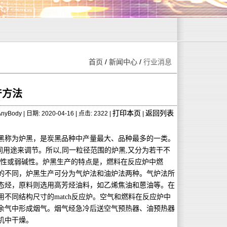
首页
/
新闻中心
/
行业消息
产方法
打印本页
返回列表
nyBody | 日期: 2020-04-16 | 点击: 2322 |
|
黑称为炉黑，是炭黑品种中产量最大、品种最多的一类。
同用途来调节。所以
,
同一粒径范围的炉黑
,
又分为若干不
性或弱碱性。炉黑生产的特点是，燃料在反应炉中燃
的不同，炉黑生产可分为气炉法和油炉法两种。气炉法所
态烃，原料则选用高芳烃油料，如乙烯焦油和蒽油等。在
用不同结构尺寸的
match
反应炉。空气和燃料在反应炉中
余气中形成烟气。烟气经急冷后送空气预热器、油预热器
机中干燥。