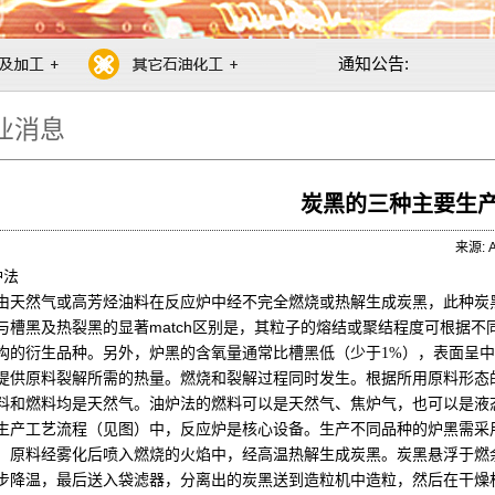
通知公告:
业消息
炭黑的三种主要生
来源: A
炉法
由天然气或高芳烃油料在反应炉中经不完全燃烧或热解生成炭黑，此种炭
match
与槽黑及热裂黑的显著
区别是，其粒子的熔结或聚结程度可根据不
构的衍生品种。另外，炉黑的含氧量通常比槽黑低（少于
1%
），表面呈中
提供原料裂解所需的热量。燃烧和裂解过程同时发生。根据所用原料形态
料和燃料均是天然气。油炉法的燃料可以是天然气、焦炉气，也可以是液
生产工艺流程（见图）中，反应炉是核心设备。生产不同品种的炉黑需采
，原料经雾化后喷入燃烧的火焰中，经高温热解生成炭黑。炭黑悬浮于燃
步降温，最后送入袋滤器，分离出的炭黑送到造粒机中造粒，然后在干燥