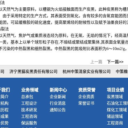
槽法
以天然气为主要原料，以槽钢为火焰接触面而生产炭黑，此种炭黑称为槽
，由于采用特定的生产方式，其表面受到氧化，含有较多的含氧官能团而
能团，可延缓橡胶的硫化速度，提高聚烯烃的耐候性以及赋予油墨良好的
热裂法
以天然气、焦炉气或重质液态烃为原料，在无氧、无焰的情况下，经高温
,
一类，基本上以单个球形粒子存在
不熔结或聚结成聚集体
,
其表面含氧量
不污染的中热裂黑和细热裂黑。中热裂黑的氮吸附比表面积为
6
～
10m2/g
上一篇
下一篇>>
公司
济宁黑猫炭黑责任有限公司
杭州中策清泉实业有限公司
中策橡
于我们
业务领域
新闻中心
资质荣誉
项目业绩
业简介
总承包
企业新闻
企业资质
炭黑领域
织机构
工程设计
行业消息
荣誉证书
石油化工领
展历程
技术研发
通知公告
煤化工领域
研成果
工程咨询
储运领域
术优势
保运服务
工程咨询