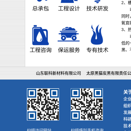
2、
同时
氧官
3、
低的
黑、
山东联科新材料有限公司
太原黑猫炭黑有限责任
关
企
组
发
科
技
扫描访问网站
扫描呼叫手机咨询