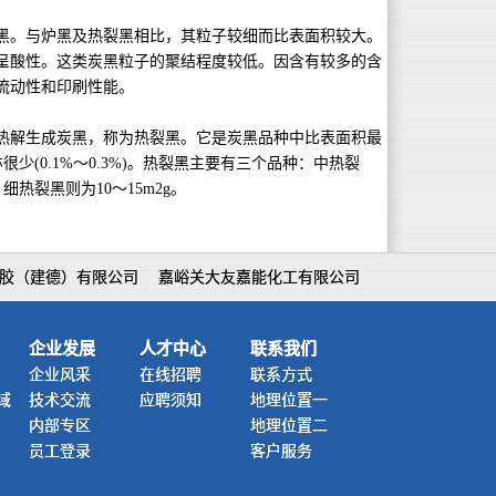
黑。与炉黑及热裂黑相比，其粒子较细而比表面积较大。
呈酸性。这类炭黑粒子的聚结程度较低。因含有较多的含
流动性和印刷性能。
热解生成炭黑，称为热裂黑。它是炭黑品种中比表面积最
亦很少
(0.1%
～
0.3%)
。热裂黑主要有三个品种：中热裂
，细热裂黑则为
10
～
15m2g
。
胶（建德）有限公司
嘉峪关大友嘉能化工有限公司
企业发展
人才中心
联系我们
企业风采
在线招聘
联系方式
域
技术交流
应聘须知
地理位置一
内部专区
地理位置二
员工登录
客户服务